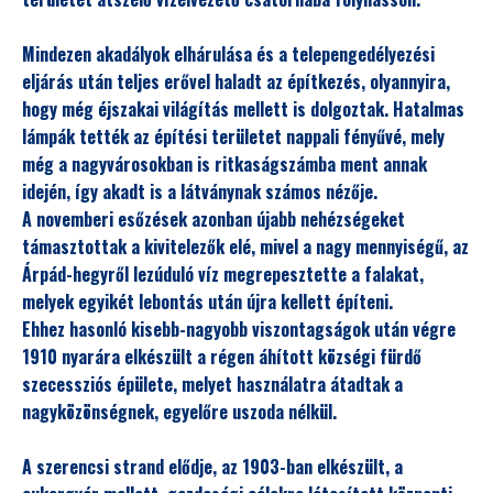
Mindezen akadályok elhárulása és a telepengedélyezési
eljárás után teljes erővel haladt az építkezés, olyannyira,
hogy még éjszakai világítás mellett is dolgoztak. Hatalmas
lámpák tették az építési területet nappali fényűvé, mely
még a nagyvárosokban is ritkaságszámba ment annak
idején, így akadt is a látványnak számos nézője.
A novemberi esőzések azonban újabb nehézségeket
támasztottak a kivitelezők elé, mivel a nagy mennyiségű, az
Árpád-hegyről lezúduló víz megrepesztette a falakat,
melyek egyikét lebontás után újra kellett építeni.
Ehhez hasonló kisebb-nagyobb viszontagságok után végre
1910 nyarára elkészült a régen áhított községi fürdő
szecessziós épülete, melyet használatra átadtak a
nagyközönségnek, egyelőre uszoda nélkül.
A szerencsi strand elődje, az 1903-ban elkészült, a