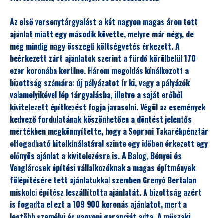
Az első versenytárgyalást a két nagyon magas áron tett
ajánlat miatt egy második követte, melyre már négy, de
még mindig nagy összegű költségvetés érkezett. A
beérkezett zárt ajánlatok szerint a fürdő körülbelül 170
ezer koronába kerülne. Három megoldás kínálkozott a
bizottság számára: új pályázatot ír ki, vagy a pályázók
valamelyikével lép tárgyalásba, illetve a saját erőből
kivitelezett építkezést fogja javasolni. Végül az események
kedvező fordulatának köszönhetően a döntést jelentős
mértékben megkönnyítette, hogy a Soproni Takarékpénztár
elfogadható hitelkínálatával szinte egy időben érkezett egy
előnyös ajánlat a kivitelezésre is. A Balog, Bényei és
Venglárcsek építési vállalkozóknak a magas építmények
fölépítésére tett ajánlatukkal szemben Grenyó Bertalan
miskolci építész leszállította ajánlatát. A bizottság azért
is fogadta el ezt a 109 900 koronás ajánlatot, mert a
legtöbb személyi és vagyoni garanciát adta. A műszaki