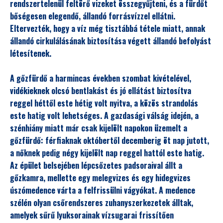
rendszertelenül feltörő vizeket összegyűjteni, és a fürdőt
bőségesen elegendő, állandó forrásvízzel ellátni.
Eltervezték, hogy a víz még tisztábbá tétele miatt, annak
állandó cirkulálásának biztosítása végett állandó befolyást
létesítenek.
A gőzfürdő a harmincas években szombat kivételével,
vidékieknek olcsó bentlakást és jó ellátást biztosítva
reggel héttől este hétig volt nyitva, a közös strandolás
este hatig volt lehetséges. A gazdasági válság idején, a
szénhiány miatt már csak kijelölt napokon üzemelt a
gőzfürdő: férfiaknak októbertől decemberig öt nap jutott,
a nőknek pedig négy kijelölt nap reggel hattól este hatig.
Az épület belsejében lépcsőzetes padsoraival állt a
gőzkamra, mellette egy melegvizes és egy hidegvizes
úszómedence várta a felfrissülni vágyókat. A medence
szélén olyan csőrendszeres zuhanyszerkezetek álltak,
amelyek sűrű lyuksorainak vízsugarai frissítően