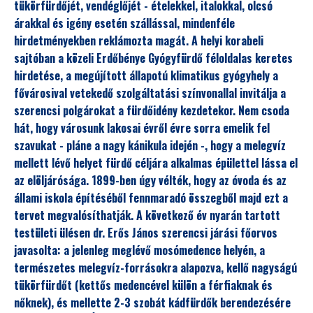
tükörfürdőjét, vendéglőjét - ételekkel, italokkal, olcsó
árakkal és igény esetén szállással, mindenféle
hirdetményekben reklámozta magát. A helyi korabeli
sajtóban a közeli Erdőbénye Gyógyfürdő féloldalas keretes
hirdetése, a megújított állapotú klimatikus gyógyhely a
fővárosival vetekedő szolgáltatási színvonallal invitálja a
szerencsi polgárokat a fürdőidény kezdetekor. Nem csoda
hát, hogy városunk lakosai évről évre sorra emelik fel
szavukat - pláne a nagy kánikula idején -, hogy a melegvíz
mellett lévő helyet fürdő céljára alkalmas épülettel lássa el
az elöljárósága. 1899-ben úgy vélték, hogy az óvoda és az
állami iskola építéséből fennmaradó összegből majd ezt a
tervet megvalósíthatják. A következő év nyarán tartott
testületi ülésen dr. Erős János szerencsi járási főorvos
javasolta: a jelenleg meglévő mosómedence helyén, a
természetes melegvíz-forrásokra alapozva, kellő nagyságú
tükörfürdőt (kettős medencével külön a férfiaknak és
nőknek), és mellette 2-3 szobát kádfürdők berendezésére