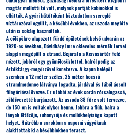
cukorgyár mellett, gazdasági célokra létesített központi
magtár melletti tó volt, melynek partját kabinokkal is
ellátták. A gyári hűtőtóként köztudatban szereplő
víztározóval együtt, a későbbi években, az uszoda megléte
után is sokáig használták.
A cölöpökre alapozott fürdő épületének belső udvarán az
1920-as években, Dávidházy Imre okleveles mérnök tervei
alapján megépült a strand. Bejárata a Kisvásártér felé
nézett, jobbról egy gyümölcsüzlettel, balról pedig az
értéktárgy-megőrzővel keretezve. A kapun belépőt
szemben a 12 méter széles, 25 méter hosszú
strandmedence látványa fogadta, járdával és fából ácsolt
filagóriával övezve. Ez utóbbi az évek során rózsalugassá,
zöldövezetté burjánzott. Az uszoda 88 főre volt tervezve,
de 150-en is voltak olykor benne. Jobbra a fiúk, balra a
lányok öltözője, zuhanyzója és mellékhelyisége kapott
helyet. Hátrébb a sarokban a napozni vágyóknak
alakítottak ki a későbbiekben teraszt.