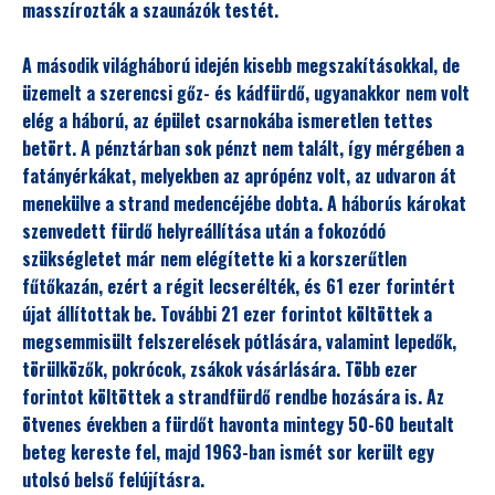
masszírozták a szaunázók testét.
A második világháború idején kisebb megszakításokkal, de
üzemelt a szerencsi gőz- és kádfürdő, ugyanakkor nem volt
elég a háború, az épület csarnokába ismeretlen tettes
betört. A pénztárban sok pénzt nem talált, így mérgében a
fatányérkákat, melyekben az aprópénz volt, az udvaron át
menekülve a strand medencéjébe dobta. A háborús károkat
szenvedett fürdő helyreállítása után a fokozódó
szükségletet már nem elégítette ki a korszerűtlen
fűtőkazán, ezért a régit lecserélték, és 61 ezer forintért
újat állítottak be. További 21 ezer forintot költöttek a
megsemmisült felszerelések pótlására, valamint lepedők,
törülközők, pokrócok, zsákok vásárlására. Több ezer
forintot költöttek a strandfürdő rendbe hozására is. Az
ötvenes években a fürdőt havonta mintegy 50-60 beutalt
beteg kereste fel, majd 1963-ban ismét sor került egy
utolsó belső felújításra.