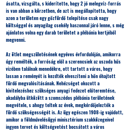
ásatta, vizsgálta, s kiderítette, hogy 2 jó melegvíz-forrás
is van abban a körzetben, de azt is megállapította, hogy
azon a területen egy gőzfürdő telepítése csak nagy
költséggel és anyagilag csekély haszonnal járó lenne, s még
ajánlatos volna egy darab területet a plébánia kertjéből
megvenni.
Az ötlet megszületésének egyéves évfordulóján, amikorra
úgy remélték, a forróság elől a szerencsiek az uszoda hűs
vizében találnak menedékre, ott tartott a város, hogy
lassan a reményét is kezdték elveszíteni a hőn óhajtott
fürdő megvalósításának. Nehézséget okozott a
kivitelezéshez szükséges anyagi fedezet előteremtése,
akadályba ütközött a szomszédos plébánia területének
megvétele, s ahogy teltek az évek, megkérdőjelezték a
fürdő szükségességét is. Az ügy egészen 1908-ig vajúdott,
amikor a földművelésügyi minisztérium szakközegeivel
ingyen tervet és költségvetést bocsátott a város