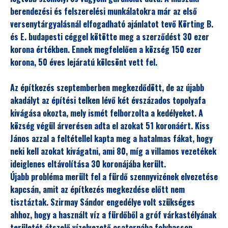
berendezési és felszerelési munkálatokra már az első
versenytárgyalásnál elfogadható ajánlatot tevő Körting B.
és E. budapesti céggel kötötte meg a szerződést 30 ezer
korona értékben. Ennek megfelelően a község 150 ezer
korona, 50 éves lejáratú kölcsönt vett fel.
Az építkezés szeptemberben megkezdődött, de az újabb
akadályt az építési telken lévő két évszázados topolyafa
kivágása okozta, mely ismét felborzolta a kedélyeket. A
község végül árverésen adta el azokat 51 koronáért. Kiss
János azzal a feltétellel kapta meg a hatalmas fákat, hogy
neki kell azokat kivágatni, ami 80, míg a villamos vezetékek
ideiglenes eltávolítása 30 koronájába került.
Újabb probléma merült fel a fürdő szennyvizének elvezetése
kapcsán, amit az építkezés megkezdése előtt nem
tisztáztak. Szirmay Sándor engedélye volt szükséges
ahhoz, hogy a használt víz a fürdőből a gróf várkastélyának
területét átszelő vízelvezető csatornába folyhasson.