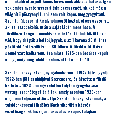
mindinkább elterjedt kénes hévvizének áldásos hatása. Igen
sok ember nyerte vissza általa egészségét, akiket még a
világhírű pöstyényi fürdő sem volt képes meggyógyítani.
Szemtanúk szerint Királyhelmecről hoztak el egy asszonyt,
aki az iszappakolás után a saját lábán ment haza. A
fürdőbizottságot támadások is érték, többek között az a
vád, hogy drágák a belépőjegyek, s az 1 korona 20 filléres
gőzfürdő árát szállítsa le 80 fillére. A fürdő a fűtő és a
személyzet hadba vonulása miatt, 1915-ben bezárta kapuit
addig, amíg megfelelő alkalmazottat nem talált.
Szentandrássy István, nyugalomba vonult MÁV főfelügyelő
1922-ben jött családjával Szerencsre, és átvette a fürdő
bérletét. 1923-ban egy véletlen folytán gyógyhatású
vastag iszapréteget találtak, amely azonban 1928-ban
majdnem teljesen eltűnt. Ifjú Szentandrássy Istvánnak, a
tulajdonképpeni fürdőbérlőnek sikerült a község
vezetőségének hozzájárulásával az iszapos talajban