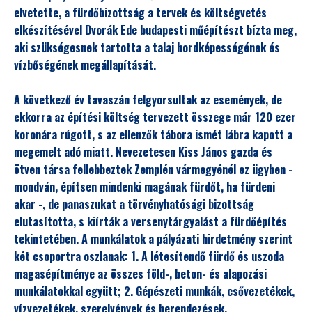
elvetette, a fürdőbizottság a tervek és költségvetés
elkészítésével Dvorák Ede budapesti műépítészt bízta meg,
aki szükségesnek tartotta a talaj hordképességének és
vízbőségének megállapítását.
A következő év tavaszán felgyorsultak az események, de
ekkorra az építési költség tervezett összege már 120 ezer
koronára rúgott, s az ellenzők tábora ismét lábra kapott a
megemelt adó miatt. Nevezetesen Kiss János gazda és
ötven társa fellebbeztek Zemplén vármegyénél ez ügyben -
mondván, építsen mindenki magának fürdőt, ha fürdeni
akar -, de panaszukat a törvényhatósági bizottság
elutasította, s kiírták a versenytárgyalást a fürdőépítés
tekintetében. A munkálatok a pályázati hirdetmény szerint
két csoportra oszlanak: 1. A létesítendő fürdő és uszoda
magasépítménye az összes föld-, beton- és alapozási
munkálatokkal együtt; 2. Gépészeti munkák, csővezetékek,
vízvezetékek, szerelvények és berendezések.