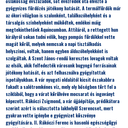
őslakosság évszázadok, sőt évezredek óta élvezte a
gyógyvizes fürdőzés jótékony hatását. A termálfürdők már
az ókori világban is szalonként, találkozóhelyként és a
társalgás színhelyeként működtek, emlékei máig
megtekinthetőek Aquincumban. Attiláról, a rettegett hun
királyról sokan tudni vélik, hogy pompás fürdőkkel vette
magát körül, melyek nemcsak a napi tisztálkodás
helyszínei, voltak, hanem egyben áldozóhelyekként is
szolgáltak. A Szent János-rendű keresztes lovagok voltak
az elsők, akik felfedezték városunk bugyogó forrásainak
jótékony hatását, és azt felhasználva gyógyítottak
ispotályukban. A vár nyugati oldalától kicsit északabbra
fakadt a salétromkénes víz, mely oly bőségben tört fel a
sziklából, hogy a várat körülvéve mocsarat és ingoványt
képezett. Rákóczi Zsigmond, a vár újjáépítője, prédikátora
szerint azért is választotta lakhelyül Szerencset, mert
gyakran vette igénybe e gyógyvizet köszvénye
gyógyítására. II. Rákóczi Ferenc is hasonló egészségügyi