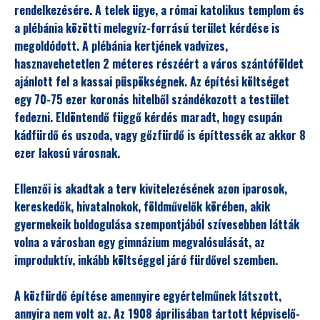
rendelkezésére. A telek ügye, a római katolikus templom és
a plébánia közötti melegvíz-forrású terület kérdése is
megoldódott. A plébánia kertjének vadvizes,
hasznavehetetlen 2 méteres részéért a város szántóföldet
ajánlott fel a kassai püspökségnek. Az építési költséget
egy 70-75 ezer koronás hitelből szándékozott a testület
fedezni. Eldöntendő függő kérdés maradt, hogy csupán
kádfürdő és uszoda, vagy gőzfürdő is építtessék az akkor 8
ezer lakosú városnak.
Ellenzői is akadtak a terv kivitelezésének azon iparosok,
kereskedők, hivatalnokok, földművelők körében, akik
gyermekeik boldogulása szempontjából szívesebben látták
volna a városban egy gimnázium megvalósulását, az
improduktív, inkább költséggel járó fürdővel szemben.
A közfürdő építése amennyire egyértelműnek látszott,
annyira nem volt az. Az 1908 áprilisában tartott képviselő-