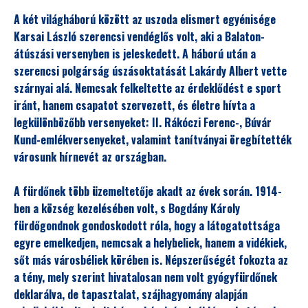
A két világháború között az uszoda elismert egyénisége
Karsai László szerencsi vendéglős volt, aki a Balaton-
átúszási versenyben is jeleskedett. A háború után a
szerencsi polgárság úszásoktatását Lakárdy Albert vette
szárnyai alá. Nemcsak felkeltette az érdeklődést e sport
iránt, hanem csapatot szervezett, és életre hívta a
legkülönbözőbb versenyeket: II. Rákóczi Ferenc-, Búvár
Kund-emlékversenyeket, valamint tanítványai öregbítették
városunk hírnevét az országban.
A fürdőnek több üzemeltetője akadt az évek során. 1914-
ben a község kezelésében volt, s Bogdány Károly
fürdőgondnok gondoskodott róla, hogy a látogatottsága
egyre emelkedjen, nemcsak a helybeliek, hanem a vidékiek,
sőt más városbéliek körében is. Népszerűségét fokozta az
a tény, mely szerint hivatalosan nem volt gyógyfürdőnek
deklarálva, de tapasztalat, szájhagyomány alapján