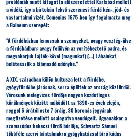
problémák miatt látogatta előszeretettel Karlsbad mellett
a vidéki, így a birtokán fekvő szerencsi fürdő kén-, jód- és
vastartalmú vizét. Comenius 1675-ben így fogalmazta meg
a Balneum szerepét:
"A fürdőházban lemossuk a szennyeket, avagy vesztég-ülve
a fördőkádban: avagy felülvén az verítékeztető padra, és
megvakarjuk tajték-kővel (magunkat) (...) Lábainkat
belétesszük a lábmosdó edénybe."
A XIX. században külön kultusza lett a fürdőbe,
gyógyfürdőbe járásnak, sorra épültek az ország közfürdői.
Városunk melegvizes fürdője nagyon kezdetleges
körülmények között működött az 1890-es évek elején,
reggel 6 órától este 7 óráig, 30 koronás jegyárak
megfizetése mellett csalogatva vendégeit. Ugyanakkor a
szomszédos bekecsi fürdő bérlője, Schwartz Sámuel
többféle szervi bántalmakra gyógyhatással bíró kádas