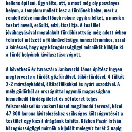
kellene építeni. Úgy vélte, ott, a most még oly posványos
helyen, a templom mellett lesz a fürdőnek helye, mert a
rendeltetése mindkettőnek rokon: egyik a lelket, a másik a
testet neveli, erősíti, edzi, tisztítja. A testület
jóváhagyásával megalakult fürdőbizottság még adott évben
feliratot intézett a földművelésügyi minisztériumhoz, azzal
a kéréssel, hogy egy közegészségügyi mérnököt küldjön ki
a fürdő helyének kiválasztása végett.
A következő év tavaszára Jankovszki János építész ingyen
megtervezte a fürdőt gőzfürdővel, tükörfürdővel, 4 fülkét
2-2 márványkáddal, öltözőfülkékkel és nyári uszodával. A
mély gödörből az országúttal egyenlő magasságban
kiemelkedő fürdőépületet és sétateret teljes
felszereléssel és vaskerítéssel megálmodó tervező, közel
47 800 korona kivitelezéshez szükséges költségvetését a
testület egy kicsit drágának találta. Közben Pazár István
közegészségügyi mérnök a kijelölt melegvíz terét 3 napig